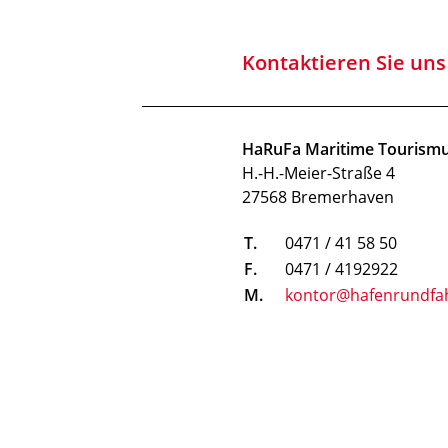
Kontaktieren Sie uns
HaRuFa Maritime Touris
H.-H.-Meier-Straße 4
27568 Bremerhaven
T.
0471 / 41 58 50
F.
0471 / 4192922
M.
kontor@hafenrundfa