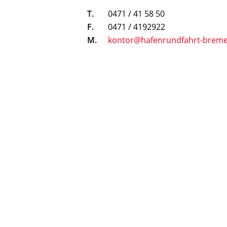
T.
0471 / 41 58 50
F.
0471 / 4192922
M.
kontor@hafenrundfahrt-breme