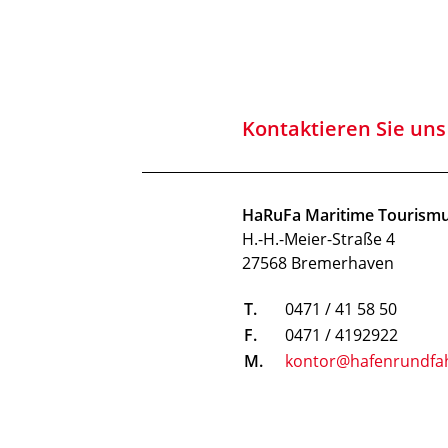
Kontaktieren Sie uns
HaRuFa Maritime Touris
H.-H.-Meier-Straße 4
27568 Bremerhaven
T.
0471 / 41 58 50
F.
0471 / 4192922
M.
kontor@hafenrundfa